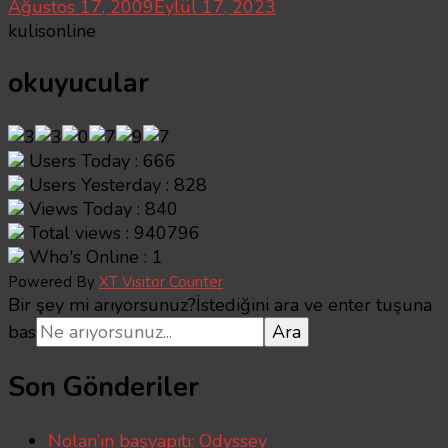
Ağustos 17, 2009
Eylül 17, 2023
kulisonline
okuyucular
Users Today : 666
Users Yesterday : 828
Views Today : 840
Total views : 940796
Who's Online : 1
Powered By
XT Visitor Counter
Bir şey mi arıyorsunuz?
İstediğini ara ve enter tuşuna
bas
Son Gönderiler
Nolan’ın başyapıtı: Odyssey