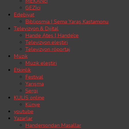
MEKÂNcı
GEZİci
Edebiyat
Bibliosmia | Sema Yaraş Kastamonu
Televizyon & Dijital
Hande Ateş | Hande’ce
Televizyon eleştiri
Televizyon röportaj
Müzik
Müzik eleştiri
Etkinlik
Festival
Yarışma
Sergi
KULİS online
Künye
youtube
Yazarlar
Handersondan Masallar