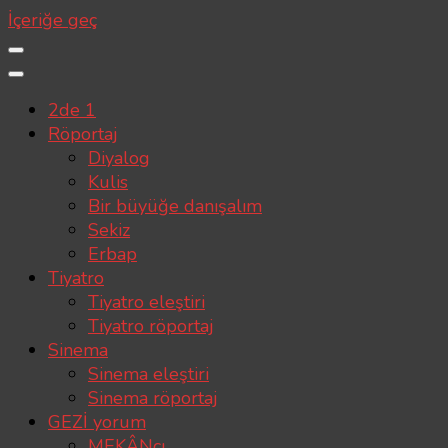
İçeriğe geç
2de 1
Röportaj
Diyalog
Kulis
Bir büyüğe danışalım
Sekiz
Erbap
Tiyatro
Tiyatro eleştiri
Tiyatro röportaj
Sinema
Sinema eleştiri
Sinema röportaj
GEZİ yorum
MEKÂNcı