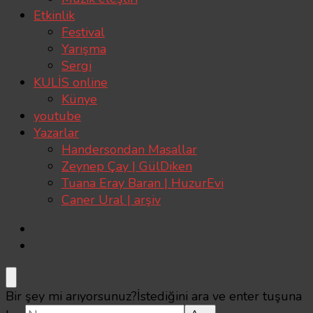
Etkinlik
Festival
Yarışma
Sergi
KULİS online
Künye
youtube
Yazarlar
Handersondan Masallar
Zeynep Çay | GülDiken
Tuana Eray Baran | HuzurEvi
Caner Ural | arşiv
Bir şey mi arıyorsunuz?
İstediğini ara ve enter tuşuna