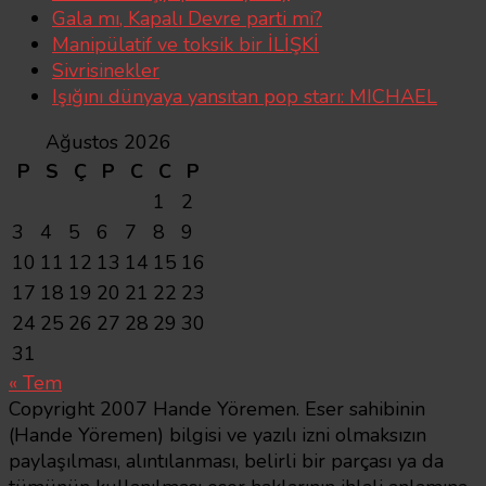
Gala mı, Kapalı Devre parti mi?
Manipülatif ve toksik bir İLİŞKİ
Sivrisinekler
Işığını dünyaya yansıtan pop starı: MICHAEL
Ağustos 2026
P
S
Ç
P
C
C
P
1
2
3
4
5
6
7
8
9
10
11
12
13
14
15
16
17
18
19
20
21
22
23
24
25
26
27
28
29
30
31
« Tem
Copyright 2007 Hande Yöremen. Eser sahibinin
(Hande Yöremen) bilgisi ve yazılı izni olmaksızın
paylaşılması, alıntılanması, belirli bir parçası ya da