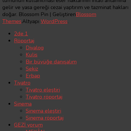
tümünün kullanılması eser haklarının ihlali anlamına
gelir ve yasa gereği cezai yaptırım ve tazminat hakları
doğar.
Blossom Pin | Geliştiren
Blossom
Themes
.Altyapı
WordPress
.
2de 1
Röportaj
Diyalog
Kulis
Bir büyüğe danışalım
Sekiz
Erbap
Tiyatro
Tiyatro eleştiri
Tiyatro röportaj
Sinema
Sinema eleştiri
Sinema röportaj
GEZİ yorum