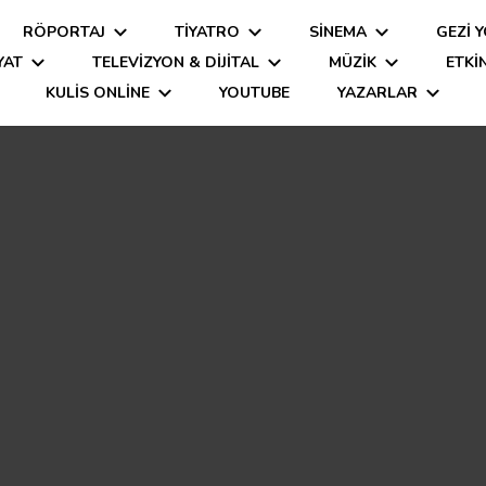
RÖPORTAJ
TIYATRO
SINEMA
GEZİ 
YAT
TELEVIZYON & DIJITAL
MÜZIK
ETKI
KULİS ONLINE
YOUTUBE
YAZARLAR