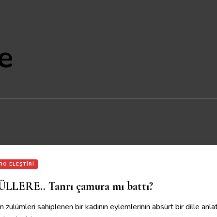
e
RO ELEŞTIRI
LERE.. Tanrı çamura mı battı?
zulümleri sahiplenen bir kadının eylemlerinin absürt bir dille anlat