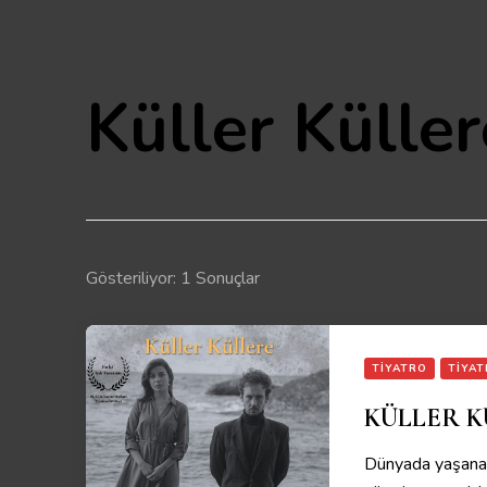
Küller Küller
Gösteriliyor: 1 Sonuçlar
TIYATRO
TIYAT
KÜLLER KÜL
Dünyada yaşanan 