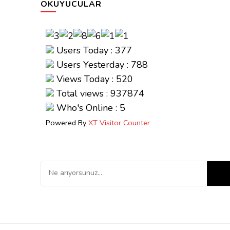
OKUYUCULAR
Users Today : 377
Users Yesterday : 788
Views Today : 520
Total views : 937874
Who's Online : 5
Powered By
XT Visitor Counter
Bir
şey
mi
arıyorsunuz?