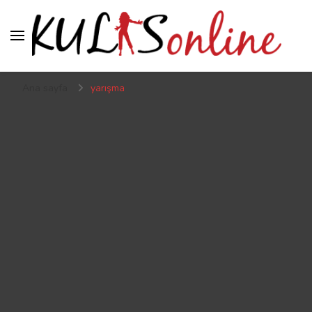
Kulis online
Kulis’ten geçmeden sahneye çıkılmaz
Ana sayfa
yarışma