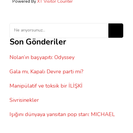
Powered By
XT Visitor Counter
Bir
şey
Son Gönderiler
mi
arıyorsunuz?
Nolan’ın başyapıtı: Odyssey
Gala mı, Kapalı Devre parti mi?
Manipülatif ve toksik bir İLİŞKİ
Sivrisinekler
Işığını dünyaya yansıtan pop starı: MICHAEL