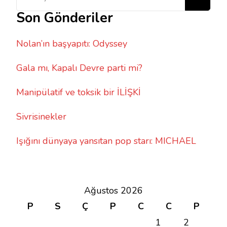
şey
Son Gönderiler
mi
arıyorsunuz?
Nolan’ın başyapıtı: Odyssey
Gala mı, Kapalı Devre parti mi?
Manipülatif ve toksik bir İLİŞKİ
Sivrisinekler
Işığını dünyaya yansıtan pop starı: MICHAEL
Ağustos 2026
P
S
Ç
P
C
C
P
1
2