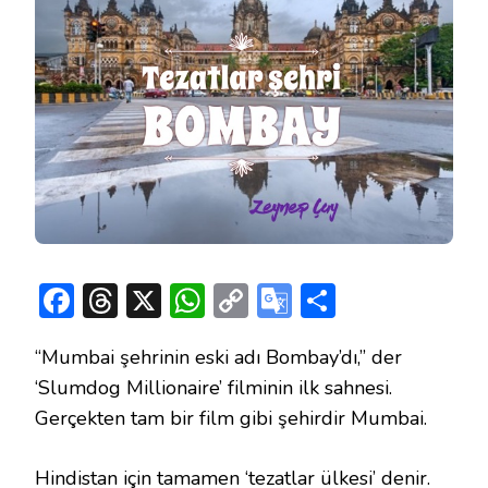
Facebook
Threads
X
WhatsApp
Copy
Google
Share
Link
Translate
“Mumbai şehrinin eski adı Bombay’dı,” der
‘Slumdog Millionaire’ filminin ilk sahnesi.
Gerçekten tam bir film gibi şehirdir Mumbai.
Hindistan için tamamen ‘tezatlar ülkesi’ denir.