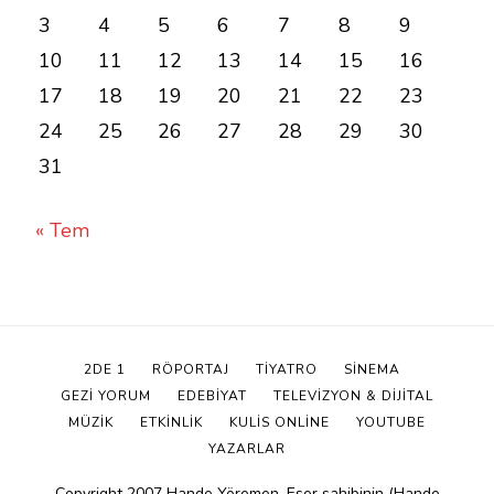
3
4
5
6
7
8
9
10
11
12
13
14
15
16
17
18
19
20
21
22
23
24
25
26
27
28
29
30
31
« Tem
2DE 1
RÖPORTAJ
TIYATRO
SINEMA
GEZİ YORUM
EDEBIYAT
TELEVIZYON & DIJITAL
MÜZIK
ETKINLIK
KULİS ONLINE
YOUTUBE
YAZARLAR
Copyright 2007 Hande Yöremen. Eser sahibinin (Hande