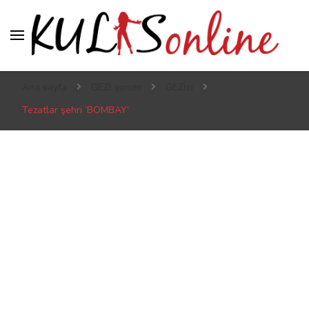
Kulis online
Kulis’ten geçmeden sahneye çıkılmaz
Ana sayfa
GEZİ yorum
GEZİci
Tezatlar şehri ‘BOMBAY’