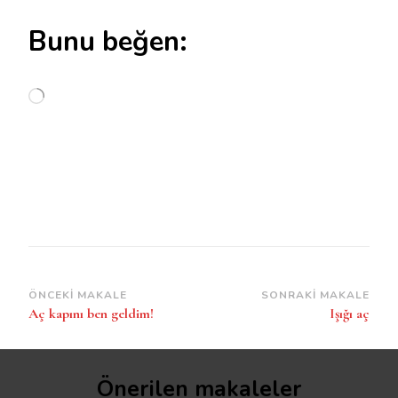
Bunu beğen:
Yükleniyor...
Yazı
ÖNCEKI MAKALE
SONRAKI MAKALE
Aç kapını ben geldim!
Işığı aç
dolaşımı
Önerilen makaleler