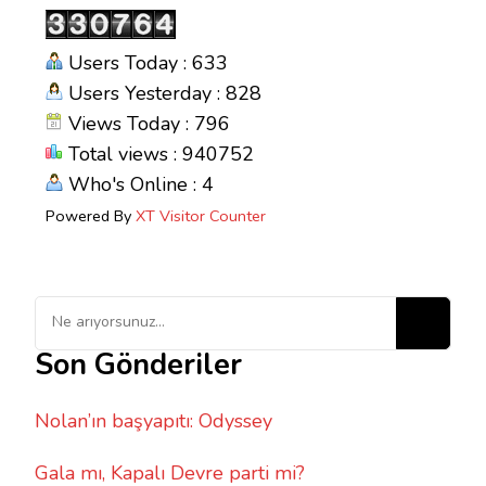
Users Today : 633
Users Yesterday : 828
Views Today : 796
Total views : 940752
Who's Online : 4
Powered By
XT Visitor Counter
Bir
şey
Son Gönderiler
mi
arıyorsunuz?
Nolan’ın başyapıtı: Odyssey
Gala mı, Kapalı Devre parti mi?