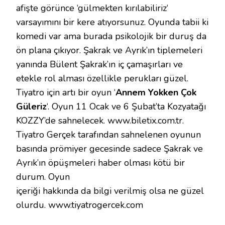
afişte görünce ‘gülmekten kırılabiliriz‘
varsayımını bir kere atıyorsunuz. Oyunda tabii ki
komedi var ama burada psikolojik bir duruş da
ön plana çıkıyor. Şakrak ve Ayrık’ın tiplemeleri
yanında Bülent Şakrak’ın iç çamaşırları ve
etekle rol alması özellikle perukları güzel.
Tiyatro için artı bir oyun ‘
Annem Yokken Çok
Güleriz
‘. Oyun 11 Ocak ve 6 Şubat’ta Kozyatağı
KOZZY’de sahnelecek. www.biletix.com.tr.
Tiyatro Gerçek tarafından sahnelenen oyunun
basında prömiyer gecesinde sadece Şakrak ve
Ayrık’ın öpüşmeleri haber olması kötü bir
durum. Oyun
içeriği hakkında da bilgi verilmiş olsa ne güzel
olurdu. www.tiyatrogercek.com