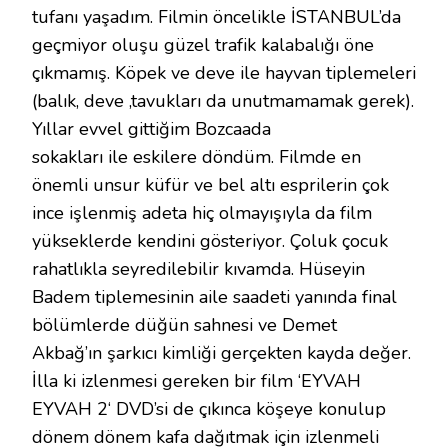
tufanı yaşadım. Filmin öncelikle İSTANBUL’da
geçmiyor oluşu güzel trafik kalabalığı öne
çıkmamış. Köpek ve deve ile hayvan tiplemeleri
(balık, deve ,tavukları da unutmamamak gerek).
Yıllar evvel gittiğim Bozcaada
sokakları ile eskilere döndüm. Filmde en
önemli unsur küfür ve bel altı esprilerin çok
ince işlenmiş adeta hiç olmayışıyla da film
yükseklerde kendini gösteriyor. Çoluk çocuk
rahatlıkla seyredilebilir kıvamda. Hüseyin
Badem tiplemesinin aile saadeti yanında final
bölümlerde düğün sahnesi ve Demet
Akbağ’ın şarkıcı kimliği gerçekten kayda değer.
İlla ki izlenmesi gereken bir film ‘EYVAH
EYVAH 2‘ DVD’si de çıkınca köşeye konulup
dönem dönem kafa dağıtmak için izlenmeli