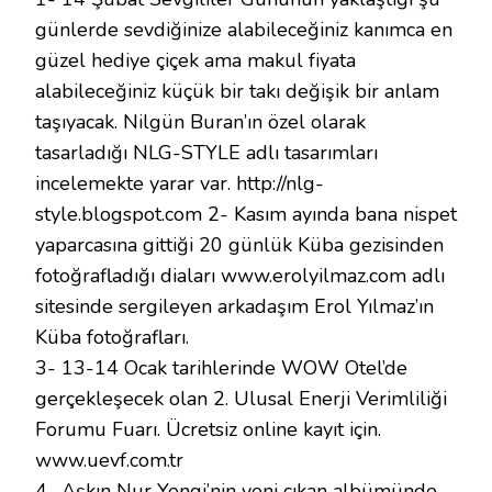
günlerde sevdiğinize alabileceğiniz kanımca en
güzel hediye çiçek ama makul fiyata
alabileceğiniz küçük bir takı değişik bir anlam
taşıyacak. Nilgün Buran’ın özel olarak
tasarladığı NLG-STYLE adlı tasarımları
incelemekte yarar var. http://nlg-
style.blogspot.com 2- Kasım ayında bana nispet
yaparcasına gittiği 20 günlük Küba gezisinden
fotoğrafladığı diaları www.erolyilmaz.com adlı
sitesinde sergileyen arkadaşım Erol Yılmaz’ın
Küba fotoğrafları.
3- 13-14 Ocak tarihlerinde WOW Otel’de
gerçekleşecek olan 2. Ulusal Enerji Verimliliği
Forumu Fuarı. Ücretsiz online kayıt için.
www.uevf.com.tr
4- Aşkın Nur Yengi’nin yeni çıkan albümünde