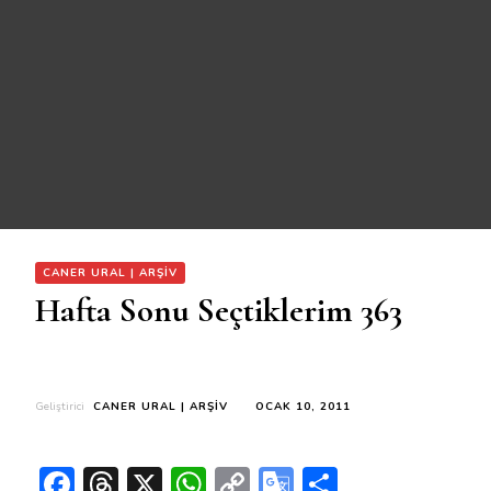
CANER URAL | ARŞIV
Hafta Sonu Seçtiklerim 363
Geliştirici
CANER URAL | ARŞIV
OCAK 10, 2011
Facebook
Threads
X
WhatsApp
Copy
Google
Share