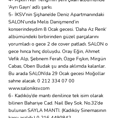
‘Ayrı Gayrı’ adlı şarkı.
5- İKSV’nin Şişhane’de Deniz Apartmanındaki
SALON‘unda Melis Danişmend’in
konserindeydim 8 Ocak gecesi. ‘Daha Az Renk‘
albümündeki birbirinden güzel parçalarını
yorumladı o gece 2 de cover patladı. SALON o
gece hınca hınç doluydu. Oray Eğin, Ahmet
Vefik Alp, Şebnem Ferah, Özge Fışkın, Mirgün
Cabas, Oben Budak şu anda aklımda kalanlar.
Bu arada SALON’da 29 Ocak gecesi Moğollar
sahne alacak. 0 212 334 07 00
www.saloniksv.com
6- Kadıköy’de mantı denilince tek isim olarak
bilinen Bahariye Cad. Nail Bey Sok. No.32’de
bulunan SAYLA MANTI. (Kadıköy Sinemasının
karşı aralığı.) 0 216 4490842