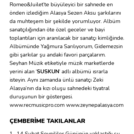
Romeo&Juilet’te büyüleyici bir sahnede en
önden izlediğim Alasya Sezen Aksu şarkılarını
da muhteşem bir şekilde yorumluyor. Albüm
sanatçılığından öte özel geceler ve bayi
toplantıları için aranılacak bir sanatçı kimliğinde.
Albümünde Yağmura Sarılıyorum, Gidemezsin
gibi şarkılar şu andaki favori parçalarım.
Seyhan Müzik etiketiyle müzik marketlerde
yerini alan ‘
SUSKUN
‘ adlı albümü ısrarla
isteyin. Aynı zamanda ünlü sanatçı Zeki
Alasya’nın da kızı oluşu sahnedeki tiyatral
duruşunun bir göstergesi.
www.recmusicpro.com www.zeynepalasya.com
ÇEMBERİME TAKILANLAR
1- 14 Şubat Sevgililer Gününün yaklaştığı şu