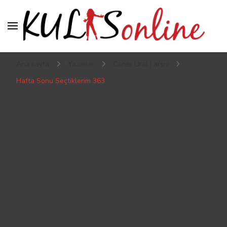
Kulis online
Kulis’ten geçmeden sahneye çıkılmaz
Ana sayfa
Yazarlar
Caner Ural | arşiv
Hafta Sonu Seçtiklerim 363