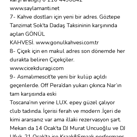
www.saylamanti.net
7- Kahve dostları için yeni bir adres. Göztepe
Tanzimat Sok’ta Dadaş Taksininin karşınında
açılan GÖNÜL
KAHVESİ. www.gonulkahvesi.com.tr
8- Çiçek için en makul adres son dönemde her
durakta beliren Çiçekçiler.
www.cicekduragi.com
9- Asmalımescit’te yeni bir kulüp açıldı
geçenlerde. Off Pera’dan yukarı çıkınca Nar’ın
tam karşısında eski
Toscana’nın yerine LUX. epey güzel çalıyor
club tadında. İçerisi ferah ve modern .İçeri de
kimi ararsanız var ama illaki rezervasyon şart.
Mekan da 14 Ocak’ta DJ Murat Uncuoğlu ve DJ
Ufuk, 21 Ocak’ta ise Kraak&Smaak performans