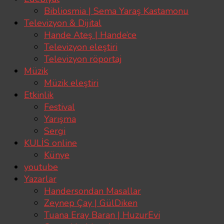
Bibliosmia | Sema Yaraş Kastamonu
Televizyon & Dijital
Hande Ateş | Hande’ce
Televizyon eleştiri
Televizyon röportaj
Müzik
Müzik eleştiri
Etkinlik
Festival
Yarışma
Sergi
KULİS online
Künye
youtube
Yazarlar
Handersondan Masallar
Zeynep Çay | GülDiken
Tuana Eray Baran | HuzurEvi