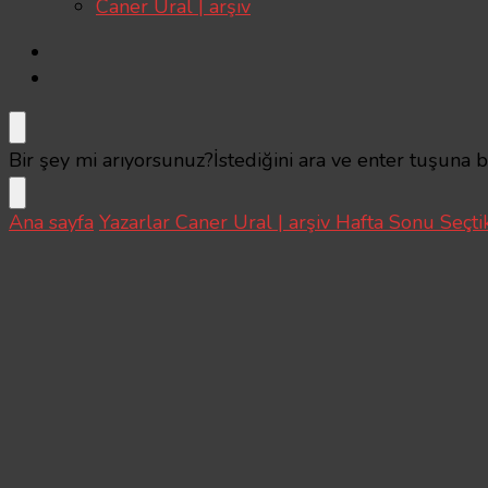
Caner Ural | arşiv
Bir şey mi arıyorsunuz?
İstediğini ara ve enter tuşuna 
Ana sayfa
Yazarlar
Caner Ural | arşiv
Hafta Sonu Seçti