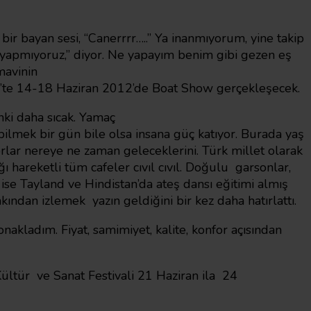
bir bayan sesi, “Canerrrr…..” Ya inanmıyorum, yine takip
ey yapmıyoruz,” diyor. Ne yapayım benim gibi gezen eş
mavinin
cek’te 14-18 Haziran 2012’de Boat Show gerçekleşecek.
nki daha sıcak. Yamaç
bilmek bir gün bile olsa insana güç katıyor. Burada yaş
orlar nereye ne zaman geleceklerini. Türk millet olarak
hareketli tüm cafeler cıvıl cıvıl. Doğulu garsonlar,
a ise Tayland ve Hindistan’da ateş dansı eğitimi almış
akından izlemek yazın geldiğini bir kez daha hatırlattı.
kladım. Fiyat, samimiyet, kalite, konfor açısından
Kültür ve Sanat Festivali 21 Haziran ila 24