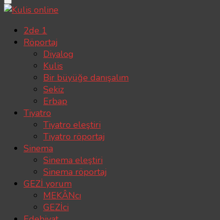
Kulis online
Kulis’ten geçmeden sahneye çıkılmaz
2de 1
Röportaj
Diyalog
Kulis
Bir büyüğe danışalım
Sekiz
Erbap
Tiyatro
Tiyatro eleştiri
Tiyatro röportaj
Sinema
Sinema eleştiri
Sinema röportaj
GEZİ yorum
MEKÂNcı
GEZİci
Edebiyat