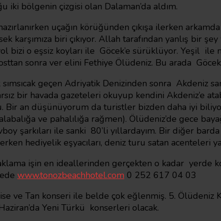
u iki bölgenin çizgisi olan Dalaman’da aldım.
 hazırlanırken uçağın körüğünden çıkışa ilerken arkamda 
k karşımıza biri çıkıyor. Allah tarafından yanlış bir ş
bizi o eşsiz koyları ile Göcek’e sürüklüyor. Yeşil ile 
tosttan sonra ver elini Fethiye Ölüdeniz. Bu arada Gö
 sımsıcak geçen Adriyatik Denizinden sonra Akdeniz sa
rsız bir havada gazeteleri okuyup kendini Akdeniz’e ata
. Bir an düşünüyorum da turistler bizden daha iyi biliy
labalığa ve pahalılığa rağmen). Ölüdeniz’de gece bayağı 
boy şarkıları ile sanki 80’li yıllardayım. Bir diğer bard
erken hediyelik eşyacıları, deniz turu satan acenteleri y
lama işin en ideallerinden gerçekten o kadar yerde kona
fede
www.tonozbeachhotel.com
0 252 617 04 03
ise ve Tan konseri ile belde çok eğlenmiş. 5. Ölüdeniz 
 Haziran’da Yeni Türkü konserleri olacak.