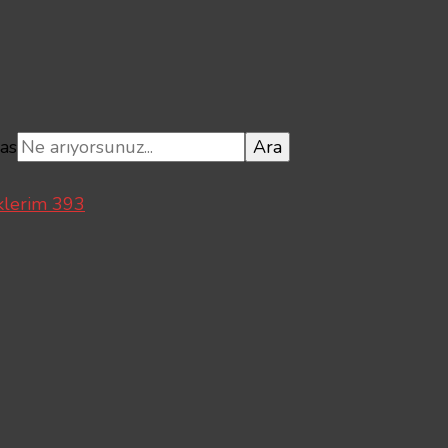
bas
klerim 393