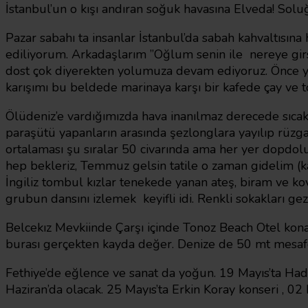
İstanbul’un o kışı andıran soğuk havasına Elveda! Soluğ
Pazar sabahı ta insanlar İstanbul’da sabah kahvaltısına
ediliyorum. Arkadaşlarım ”Oğlum senin ile nereye girse
dost çok diyerekten yolumuza devam ediyoruz. Önce yol 
karışımı bu beldede marinaya karşı bir kafede çay ve 
Ölüdeniz’e vardığımızda hava inanılmaz derecede sıcak
paraşütü yapanların arasında şezlonglara yayılıp rüzga
ortalaması şu sıralar 50 civarında ama her yer dopdolu
hep bekleriz, Temmuz gelsin tatile o zaman gidelim (ka
İngiliz tombul kızlar tenekede yanan ateş, biram ve kov
grubun dansını izlemek keyifli idi. Renkli sokakları gez
Belcekız Mevkiinde Çarşı içinde Tonoz Beach Otel konak
burası gerçekten kayda değer. Denize de 50 mt mesa
Fethiye’de eğlence ve sanat da yoğun. 19 Mayıs’ta Had
Haziran’da olacak. 25 Mayıs’ta Erkin Koray konseri , 02