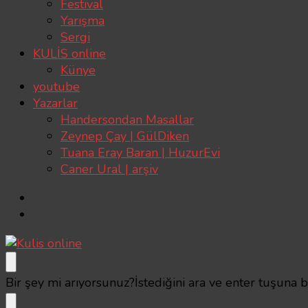
Festival
Yarışma
Sergi
KULİS online
Künye
youtube
Yazarlar
Handersondan Masallar
Zeynep Çay | GülDiken
Tuana Eray Baran | HuzurEvi
Caner Ural | arşiv
Kulis online
Kulis’ten geçmeden sahneye çıkılmaz
Bir şey mi arıyorsunuz?
İstediğini ara ve enter tuşuna 