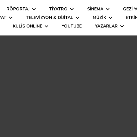
RÖPORTAJ
TIYATRO
SINEMA
GEZİ 
YAT
TELEVIZYON & DIJITAL
MÜZIK
ETKI
KULİS ONLINE
YOUTUBE
YAZARLAR