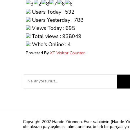
Users Today : 532
Users Yesterday : 788
Views Today : 695
Total views : 938049
Who's Online : 4
Powered By
XT Visitor Counter
Bir
şey
mi
arıyorsunuz?
Copyright 2007 Hande Yöremen. Eser sahibinin (Hande Yörem
olmaksızın paylaşılması, alıntılanması, belirli bir parçası y