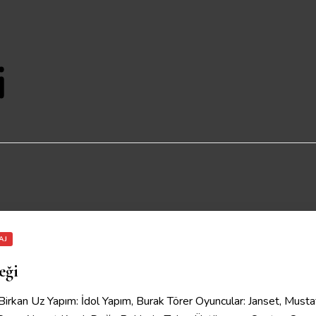
i
AJ
eği
rkan Uz Yapım: İdol Yapım, Burak Törer Oyuncular: Janset, Mustafa