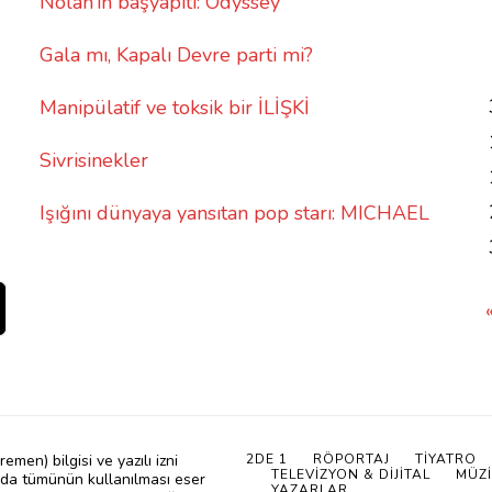
Nolan’ın başyapıtı: Odyssey
Gala mı, Kapalı Devre parti mi?
Manipülatif ve toksik bir İLİŞKİ
Sivrisinekler
Işığını dünyaya yansıtan pop starı: MICHAEL
en) bilgisi ve yazılı izni
2DE 1
RÖPORTAJ
TIYATRO
TELEVIZYON & DIJITAL
MÜZI
a da tümünün kullanılması eser
YAZARLAR