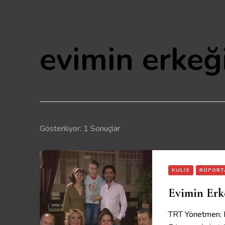
evimin erkeğ
Gösteriliyor: 1 Sonuçlar
KULIS
RÖPORT
Evimin Erk
TRT Yönetmen: Bi