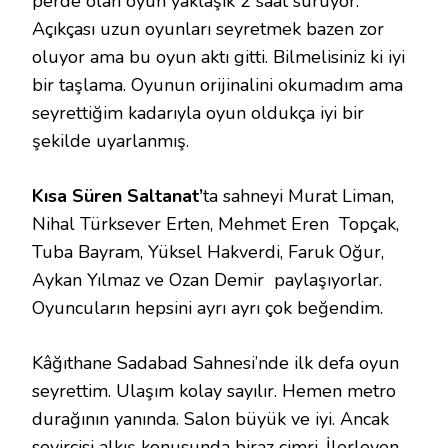
perde olan oyun yaklaşık 2 saat sürüyor.
Açıkçası uzun oyunları seyretmek bazen zor
oluyor ama bu oyun aktı gitti. Bilmelisiniz ki iyi
bir taşlama. Oyunun orijinalini okumadım ama
seyrettiğim kadarıyla oyun oldukça iyi bir
şekilde uyarlanmış.
Kısa Süren Saltanat’
ta sahneyi Murat Liman,
Nihal Türksever Erten, Mehmet Eren Topçak,
Tuba Bayram, Yüksel Hakverdi, Faruk Oğur,
Aykan Yılmaz ve Ozan Demir paylaşıyorlar.
Oyuncuların hepsini ayrı ayrı çok beğendim.
Kâğıthane Sadabad Sahnesi’nde ilk defa oyun
seyrettim. Ulaşım kolay sayılır. Hemen metro
durağının yanında. Salon büyük ve iyi. Ancak
seyircisi alkış konusunda biraz cimri. İlerleyen