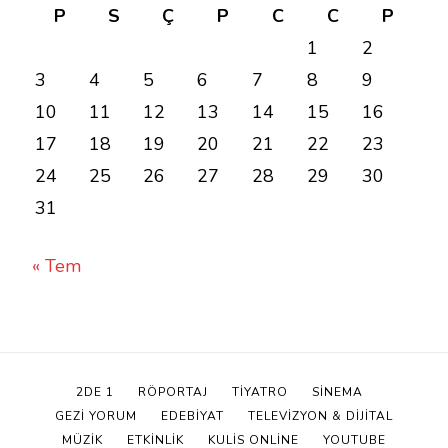
P
S
Ç
P
C
C
P
1
2
3
4
5
6
7
8
9
10
11
12
13
14
15
16
17
18
19
20
21
22
23
24
25
26
27
28
29
30
31
« Tem
2DE 1
RÖPORTAJ
TIYATRO
SINEMA
GEZİ YORUM
EDEBIYAT
TELEVIZYON & DIJITAL
MÜZIK
ETKINLIK
KULİS ONLINE
YOUTUBE