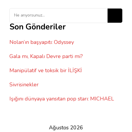
Bir
şey
Son Gönderiler
mi
arıyorsunuz?
Nolan’ın başyapıtı: Odyssey
Gala mı, Kapalı Devre parti mi?
Manipülatif ve toksik bir İLİŞKİ
Sivrisinekler
Işığını dünyaya yansıtan pop starı: MICHAEL
Ağustos 2026