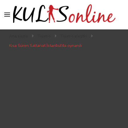
Kulis online
Kulis’ten geçmeden sahneye çıkılmaz
Ana sayfa
Tiyatro
Tiyatro eleştiri
Kısa Süren Saltanat İstanbul’da oynandı