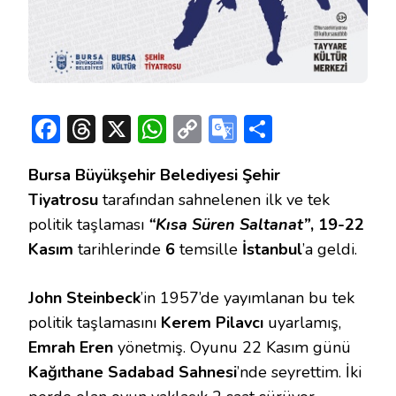
Facebook
Threads
X
WhatsApp
Copy
Google
Share
Link
Translate
Bursa Büyükşehir Belediyesi Şehir
Tiyatrosu
tarafından sahnelenen ilk ve tek
politik taşlaması
“Kısa Süren Saltanat”
, 19-22
Kasım
tarihlerinde
6
temsille
İstanbul
’a geldi.
John Steinbeck
’in 1957’de yayımlanan bu tek
politik taşlamasını
Kerem Pilavcı
uyarlamış,
Emrah Eren
yönetmiş. Oyunu 22 Kasım günü
Kağıthane Sadabad Sahnesi
’nde seyrettim. İki